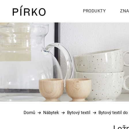
PRODUKTY
ZNA
Přejít
na
obsah
Domů
Nábytek
Bytový textil
Bytový textil do
P
Ložn