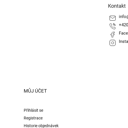
a
Kontakt
t
í
info
+420
Fac
Inst
MŮJ ÚČET
Přihlásit se
Registrace
Historie objednávek