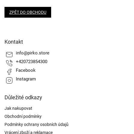
ZPĚT DO OBCHODU
Z
á
Kontakt
p
a
info
@
pirko.store
t
+420723854300
í
Facebook
Instagram
Důležité odkazy
Jak nakupovat
Obchodní podmínky
Podmínky ochrany osobních údajů
Vrácení zboží a reklamace