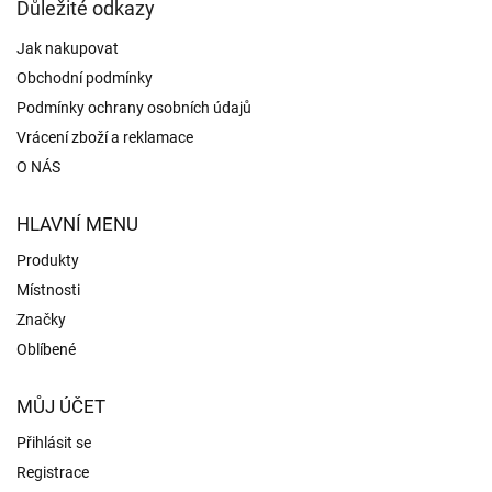
Důležité odkazy
ý
p
Jak nakupovat
i
s
Obchodní podmínky
u
Podmínky ochrany osobních údajů
Vrácení zboží a reklamace
O NÁS
HLAVNÍ MENU
Produkty
Místnosti
Značky
Oblíbené
MŮJ ÚČET
Přihlásit se
Registrace