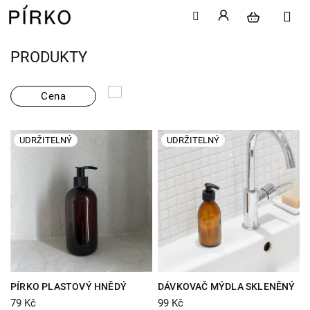
PRODUKTY
Přejít
na
obsah
Cena
V
UDRŽITELNÝ
UDRŽITELNÝ
ý
p
i
s
p
r
o
d
u
k
PÍRKO PLASTOVÝ HNĚDÝ
DÁVKOVAČ MÝDLA SKLENĚNÝ
t
DÁVKOVAČ S PUMPIČKOU 250
HNĚDÝ 250 ML
79 Kč
99 Kč