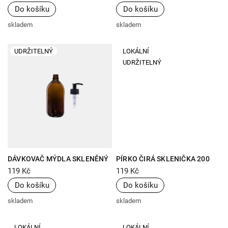
ML
ů
Do košíku
Do košíku
skladem
skladem
UDRŽITELNÝ
LOKÁLNÍ
UDRŽITELNÝ
DÁVKOVAČ MÝDLA SKLENĚNÝ
PÍRKO ČIRÁ SKLENIČKA 200
HNĚDÝ 300 ML
ML
119 Kč
119 Kč
Do košíku
Do košíku
skladem
skladem
LOKÁLNÍ
LOKÁLNÍ