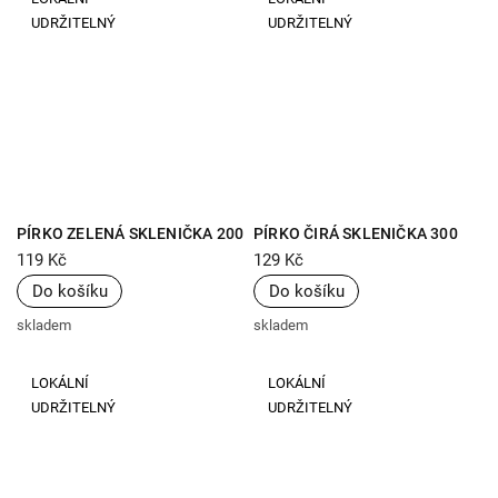
UDRŽITELNÝ
UDRŽITELNÝ
PÍRKO ZELENÁ SKLENIČKA 200
PÍRKO ČIRÁ SKLENIČKA 300
ML
ML
119 Kč
129 Kč
Do košíku
Do košíku
skladem
skladem
LOKÁLNÍ
LOKÁLNÍ
UDRŽITELNÝ
UDRŽITELNÝ