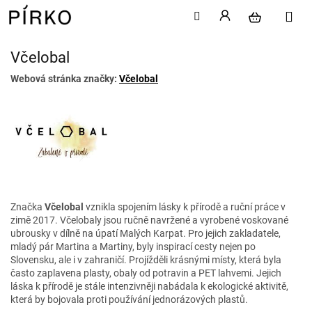
Včelobal
Přejít
na
Webová stránka značky:
Včelobal
obsah
Značka
Včelobal
vznikla spojením lásky k přírodě a ruční práce v
zimě 2017. Včelobaly jsou ručně navržené a vyrobené voskované
ubrousky v dílně na úpatí Malých Karpat. Pro jejich zakladatele,
mladý pár Martina a Martiny, byly inspirací cesty nejen po
Slovensku, ale i v zahraničí. Projížděli krásnými místy, která byla
často zaplavena plasty, obaly od potravin a PET lahvemi. Jejich
láska k přírodě je stále intenzivněji nabádala k ekologické aktivitě,
která by bojovala proti používání jednorázových plastů.