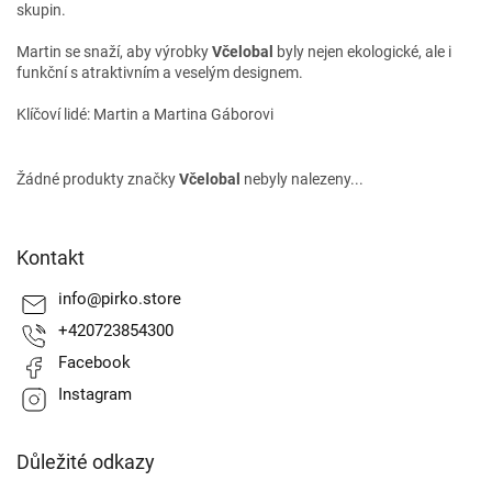
skupin.
Martin se snaží, aby výrobky
Včelobal
byly nejen ekologické, ale i
funkční s atraktivním a veselým designem.
Klíčoví lidé: Martin a Martina Gáborovi
Žádné produkty značky
Včelobal
nebyly nalezeny...
Z
á
Kontakt
p
a
info
@
pirko.store
t
+420723854300
í
Facebook
Instagram
Důležité odkazy