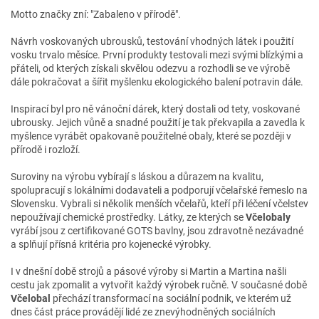
Motto značky zní: "Zabaleno v přírodě".
Návrh voskovaných ubrousků, testování vhodných látek i použití
vosku trvalo měsíce. První produkty testovali mezi svými blízkými a
přáteli, od kterých získali skvělou odezvu a rozhodli se ve výrobě
dále pokračovat a šířit myšlenku ekologického balení potravin dále.
Inspirací byl pro ně vánoční dárek, který dostali od tety, voskované
ubrousky. Jejich vůně a snadné použití je tak překvapila a zavedla k
myšlence vyrábět opakovaně použitelné obaly, které se později v
přírodě i rozloží.
Suroviny na výrobu vybírají s láskou a důrazem na kvalitu,
spolupracují s lokálními dodavateli a podporují včelařské řemeslo na
Slovensku. Vybrali si několik menších včelařů, kteří při léčení včelstev
nepoužívají chemické prostředky. Látky, ze kterých se
Včelobaly
vyrábí jsou z certifikované GOTS bavlny, jsou zdravotně nezávadné
a splňují přísná kritéria pro kojenecké výrobky.
I v dnešní době strojů a pásové výroby si Martin a Martina našli
cestu jak zpomalit a vytvořit každý výrobek ručně. V současné době
Včelobal
přechází transformací na sociální podnik, ve kterém už
dnes část práce provádějí lidé ze znevýhodněných sociálních