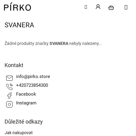
SVANERA
Přejít
na
obsah
Žádné produkty značky
SVANERA
nebyly nalezeny...
Z
á
Kontakt
p
a
info
@
pirko.store
t
+420723854300
í
Facebook
Instagram
Důležité odkazy
Jak nakupovat