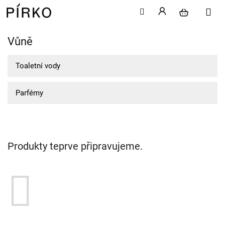
Vůně
Přejít
na
obsah
Toaletní vody
Parfémy
Produkty teprve připravujeme.