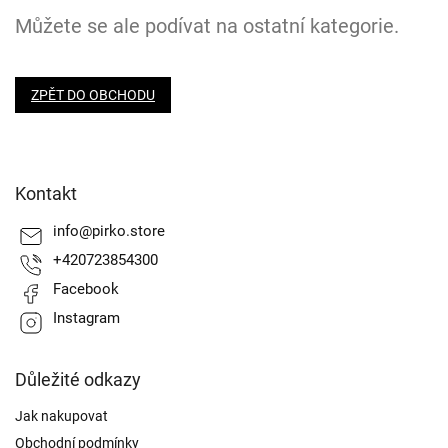
Můžete se ale podívat na ostatní kategorie.
ZPĚT DO OBCHODU
Z
á
Kontakt
p
a
info
@
pirko.store
t
+420723854300
í
Facebook
Instagram
Důležité odkazy
Jak nakupovat
Obchodní podmínky