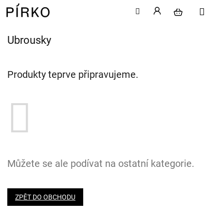
Ubrousky
Přejít
na
obsah
Produkty teprve připravujeme.
Můžete se ale podívat na ostatní kategorie.
ZPĚT DO OBCHODU