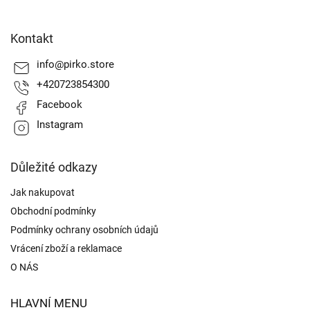
Z
á
Kontakt
p
a
info
@
pirko.store
t
+420723854300
í
Facebook
Instagram
Důležité odkazy
Jak nakupovat
Obchodní podmínky
Podmínky ochrany osobních údajů
Vrácení zboží a reklamace
O NÁS
HLAVNÍ MENU