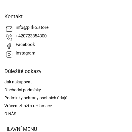
Z
á
Kontakt
p
a
info
@
pirko.store
t
+420723854300
í
Facebook
Instagram
Důležité odkazy
Jak nakupovat
Obchodní podmínky
Podmínky ochrany osobních údajů
Vrácení zboží a reklamace
O NÁS
HLAVNÍ MENU