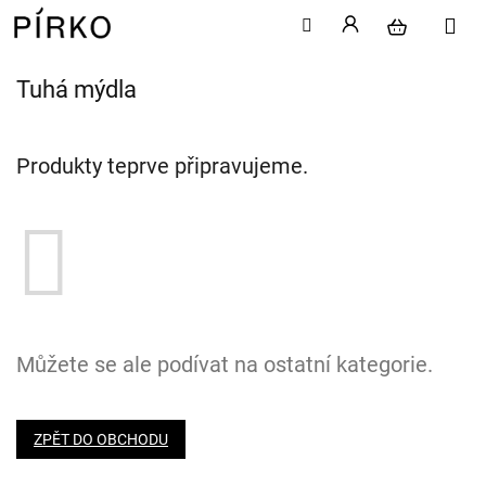
Tuhá mýdla
Přejít
na
obsah
Produkty teprve připravujeme.
Můžete se ale podívat na ostatní kategorie.
ZPĚT DO OBCHODU