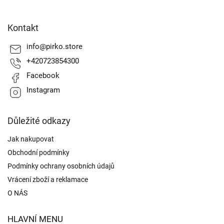
Z
á
Kontakt
p
a
info
@
pirko.store
t
+420723854300
í
Facebook
Instagram
Důležité odkazy
Jak nakupovat
Obchodní podmínky
Podmínky ochrany osobních údajů
Vrácení zboží a reklamace
O NÁS
HLAVNÍ MENU