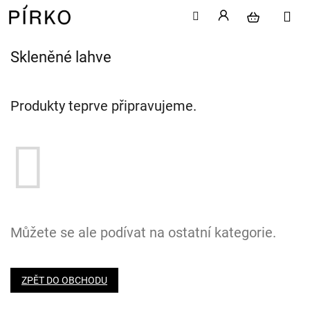
Skleněné lahve
Přejít
na
obsah
Produkty teprve připravujeme.
Můžete se ale podívat na ostatní kategorie.
ZPĚT DO OBCHODU