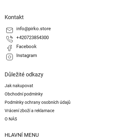
Z
á
Kontakt
p
a
info
@
pirko.store
t
+420723854300
í
Facebook
Instagram
Důležité odkazy
Jak nakupovat
Obchodní podmínky
Podmínky ochrany osobních údajů
Vrácení zboží a reklamace
O NÁS
HLAVNÍ MENU