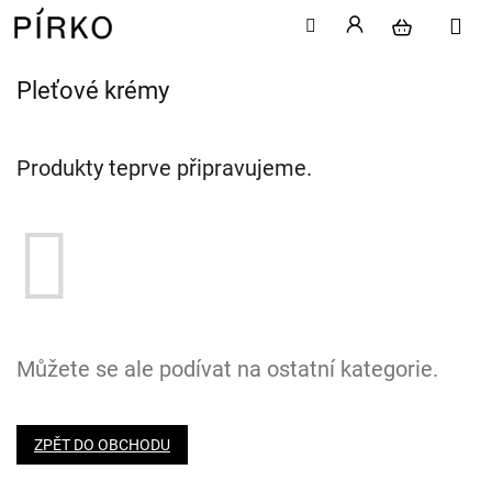
Pleťové krémy
Přejít
na
obsah
Produkty teprve připravujeme.
Můžete se ale podívat na ostatní kategorie.
ZPĚT DO OBCHODU