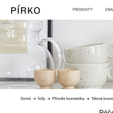
PRODUKTY
ZNA
Přejít
na
obsah
Domů
folly
Přírodní kosmetika
Tělová kosm
P
Péče