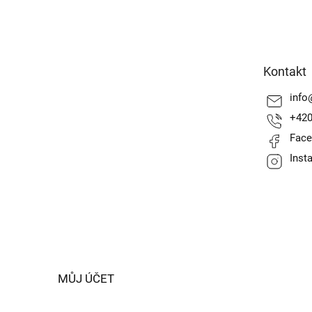
Z
á
p
a
Kontakt
t
í
info
+420
Fac
Inst
MŮJ ÚČET