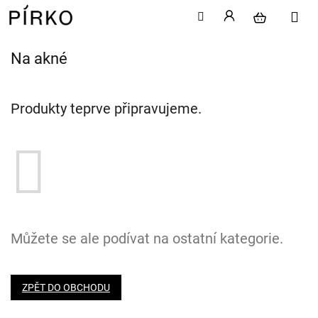
Na akné
Přejít
na
obsah
Produkty teprve připravujeme.
Můžete se ale podívat na ostatní kategorie.
ZPĚT DO OBCHODU