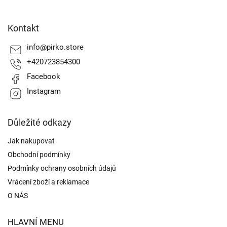
Z
á
Kontakt
p
a
info
@
pirko.store
t
+420723854300
í
Facebook
Instagram
Důležité odkazy
Jak nakupovat
Obchodní podmínky
Podmínky ochrany osobních údajů
Vrácení zboží a reklamace
O NÁS
HLAVNÍ MENU