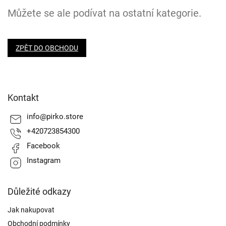
Můžete se ale podívat na ostatní kategorie.
ZPĚT DO OBCHODU
Z
á
Kontakt
p
a
info
@
pirko.store
t
+420723854300
í
Facebook
Instagram
Důležité odkazy
Jak nakupovat
Obchodní podmínky