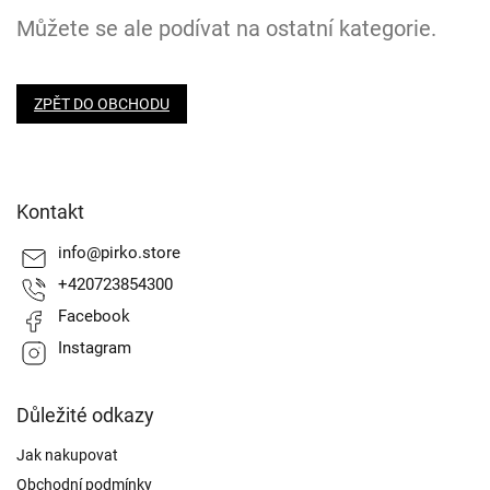
Můžete se ale podívat na ostatní kategorie.
ZPĚT DO OBCHODU
Z
á
Kontakt
p
a
info
@
pirko.store
t
+420723854300
í
Facebook
Instagram
Důležité odkazy
Jak nakupovat
Obchodní podmínky