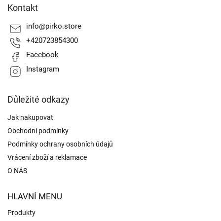
á
Kontakt
p
a
info
@
pirko.store
t
+420723854300
í
Facebook
Instagram
Důležité odkazy
Jak nakupovat
Obchodní podmínky
Podmínky ochrany osobních údajů
Vrácení zboží a reklamace
O NÁS
HLAVNÍ MENU
Produkty