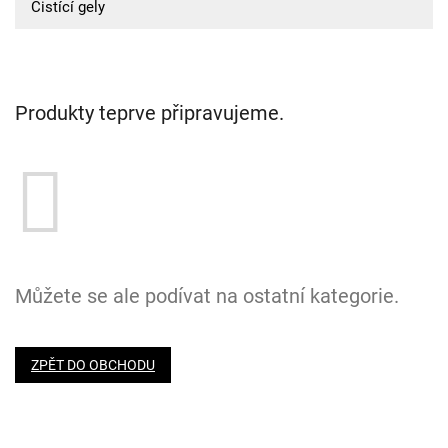
Čistící gely
Produkty teprve připravujeme.
Můžete se ale podívat na ostatní kategorie.
ZPĚT DO OBCHODU
Z