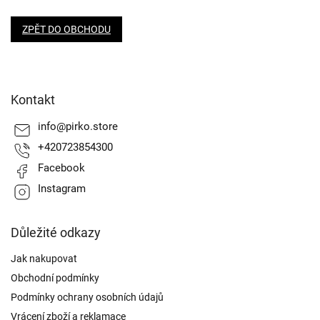
ZPĚT DO OBCHODU
Z
á
Kontakt
p
a
info
@
pirko.store
t
+420723854300
í
Facebook
Instagram
Důležité odkazy
Jak nakupovat
Obchodní podmínky
Podmínky ochrany osobních údajů
Vrácení zboží a reklamace