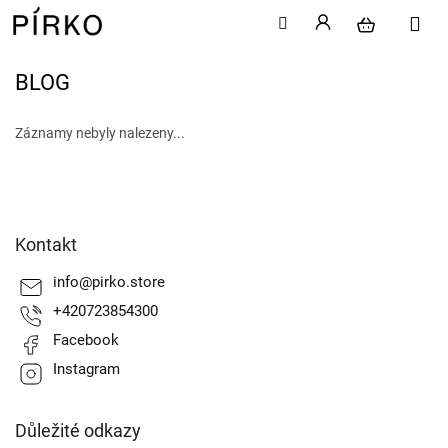
BLOG
Přejít
na
obsah
Záznamy nebyly nalezeny...
Z
á
Kontakt
p
a
info
@
pirko.store
t
+420723854300
í
Facebook
Instagram
Důležité odkazy